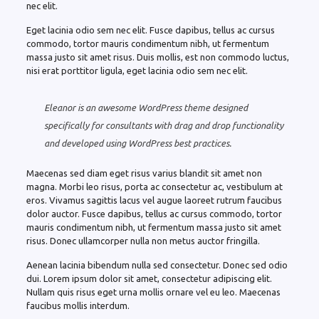
nec elit.
Eget lacinia odio sem nec elit. Fusce dapibus, tellus ac cursus
commodo, tortor mauris condimentum nibh, ut fermentum
massa justo sit amet risus. Duis mollis, est non commodo luctus,
nisi erat porttitor ligula, eget lacinia odio sem nec elit.
Eleanor is an awesome WordPress theme designed
specifically for consultants with drag and drop functionality
and developed using WordPress best practices.
Maecenas sed diam eget risus varius blandit sit amet non
magna. Morbi leo risus, porta ac consectetur ac, vestibulum at
eros. Vivamus sagittis lacus vel augue laoreet rutrum faucibus
dolor auctor. Fusce dapibus, tellus ac cursus commodo, tortor
mauris condimentum nibh, ut fermentum massa justo sit amet
risus. Donec ullamcorper nulla non metus auctor fringilla.
Aenean lacinia bibendum nulla sed consectetur. Donec sed odio
dui. Lorem ipsum dolor sit amet, consectetur adipiscing elit.
Nullam quis risus eget urna mollis ornare vel eu leo. Maecenas
faucibus mollis interdum.